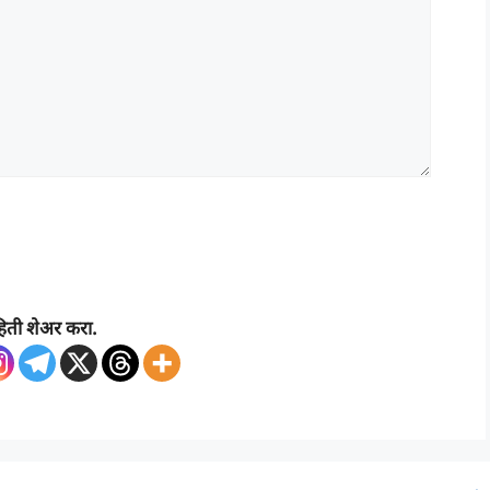
िती शेअर करा.