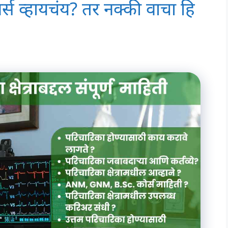
्स व्हायचंय? तर नक्की वाचा हि