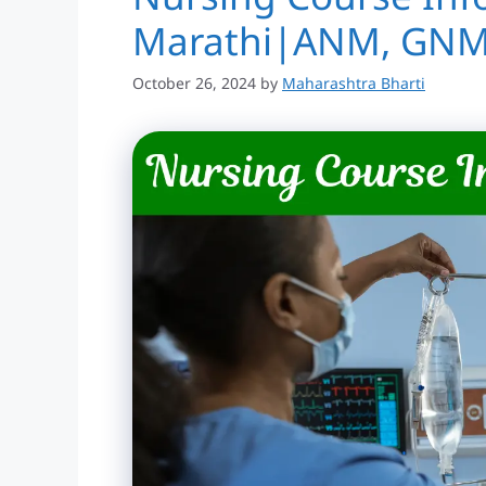
Marathi|ANM, GNM,
October 26, 2024
by
Maharashtra Bharti