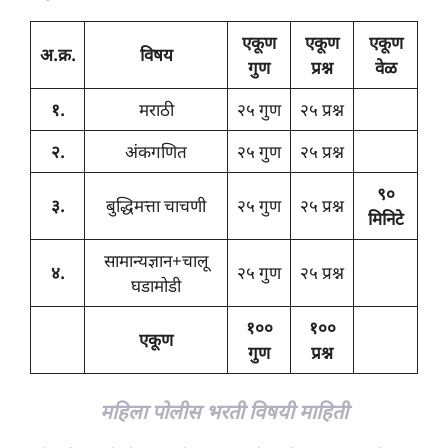
एकूण
एकूण
एकूण
अ.क्र.
विषय
गुण
प्रश्न
वेळ
१.
मराठी
२५ गुण
२५ प्रश्न
२.
अंकगणित
२५ गुण
२५ प्रश्न
९०
३.
बुद्धिमत्ता चाचणी
२५ गुण
२५ प्रश्न
मिनिटे
सामान्यज्ञान+चालू
४.
२५ गुण
२५ प्रश्न
घडामोडी
१००
१००
एकूण
गुण
प्रश्न
महिला पोलीस भरती विषयी माहिती