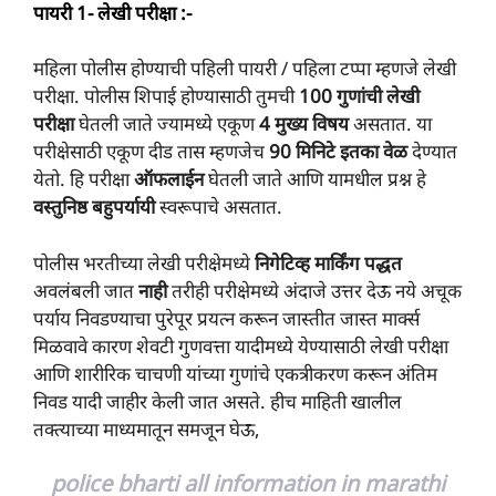
पायरी 1- लेखी परीक्षा :-
महिला पोलीस होण्याची पहिली पायरी / पहिला टप्पा म्हणजे लेखी
परीक्षा. पोलीस शिपाई होण्यासाठी तुमची
100 गुणांची लेखी
परीक्षा
घेतली जाते ज्यामध्ये एकूण
4 मुख्य विषय
असतात. या
परीक्षेसाठी एकूण दीड तास म्हणजेच
90 मिनिटे इतका वेळ
देण्यात
येतो. हि परीक्षा
ऑफलाईन
घेतली जाते आणि यामधील प्रश्न हे
वस्तुनिष्ठ बहुपर्यायी
स्वरूपाचे असतात.
पोलीस भरतीच्या लेखी परीक्षेमध्ये
निगेटिव्ह मार्किंग पद्धत
अवलंबली जात
नाही
तरीही परीक्षेमध्ये अंदाजे उत्तर देऊ नये अचूक
पर्याय निवडण्याचा पुरेपूर प्रयत्न करून जास्तीत जास्त मार्क्स
मिळवावे कारण शेवटी गुणवत्ता यादीमध्ये येण्यासाठी लेखी परीक्षा
आणि शारीरिक चाचणी यांच्या गुणांचे एकत्रीकरण करून अंतिम
निवड यादी जाहीर केली जात असते. हीच माहिती खालील
तक्त्याच्या माध्यमातून समजून घेऊ,
police bharti all information in marathi