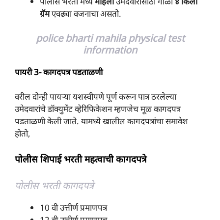
पोलीस भरती मध्ये
महिला
उमेदवारांसाठी गोळा
४ किलो
ग्रॅम
एवढ्या वजनाचा असतो.
police bharti mahila physical test
information
पायरी 3- कागदपत्र पडताळणी
वरील दोन्ही पायऱ्या यशस्वीपणे पूर्ण करून पात्र ठरलेल्या
उमेदवारांचे डॉक्युमेंट व्हेरिफिकेशन म्हणजेच मूळ कागदपत्र
पडताळणी केली जाते. यामध्ये खालील कागदपत्रांचा समावेश
होतो,
पोलीस शिपाई भरती महत्वाची कागदपत्रे
पोलीस भरती कागदपत्रे
10 वी उत्तीर्ण प्रमाणपत्र
12 वी उत्तीर्ण प्रमाणपत्र