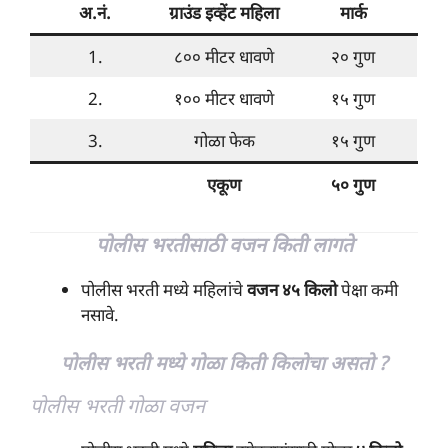
अ.नं.
ग्राउंड इव्हेंट महिला
मार्क
1.
८०० मीटर धावणे
२० गुण
2.
१०० मीटर धावणे
१५ गुण
3.
गोळा फेक
१५ गुण
एकूण
५० गुण
पोलीस भरतीसाठी वजन किती लागते
पोलीस भरती मध्ये महिलांचे
वजन ४५ किलो
पेक्षा कमी
नसावे.
पोलीस भरती मध्ये गोळा किती किलोचा असतो ?
पोलीस भरती गोळा वजन