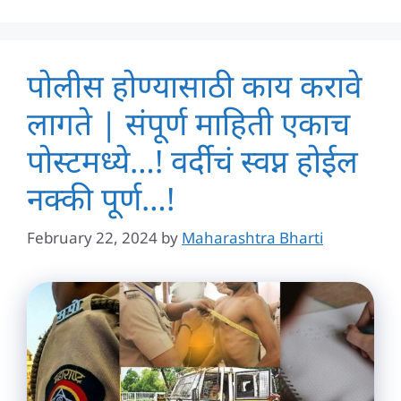
पोलीस होण्यासाठी काय करावे
लागते | संपूर्ण माहिती एकाच
पोस्टमध्ये…! वर्दीचं स्वप्न होईल
नक्की पूर्ण…!
February 22, 2024
by
Maharashtra Bharti