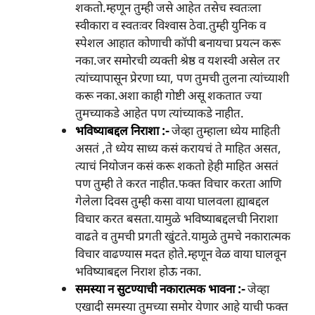
शकतो.म्हणून तुम्ही जसे आहेत तसेच स्वतःला
स्वीकारा व स्वतःवर विश्वास ठेवा.तुम्ही युनिक व
स्पेशल आहात कोणाची कॉपी बनायचा प्रयत्न करू
नका.जर समोरची व्यक्ती श्रेष्ठ व यशस्वी असेल तर
त्यांच्यापासून प्रेरणा घ्या, पण तुमची तुलना त्यांच्याशी
करू नका.अशा काही गोष्टी असू शकतात ज्या
तुमच्याकडे आहेत पण त्यांच्याकडे नाहीत.
भविष्याबद्दल निराशा :-
जेव्हा तुम्हाला ध्येय माहिती
असतं ,ते ध्येय साध्य कसं करायचं ते माहित असत,
त्याचं नियोजन कसं करू शकतो हेही माहित असतं
पण तुम्ही ते करत नाहीत.फक्त विचार करता आणि
गेलेला दिवस तुम्ही कसा वाया घालवला ह्याबद्दल
विचार करत बसता.यामुळे भविष्याबद्दलची निराशा
वाढते व तुमची प्रगती खुंटते.यामुळे तुमचे नकारात्मक
विचार वाढण्यास मदत होते.म्हणून वेळ वाया घालवून
भविष्याबद्दल निराश होऊ नका.
समस्या न सुटण्याची नकारात्मक भावना :-
जेव्हा
एखादी समस्या तुमच्या समोर येणार आहे याची फक्त