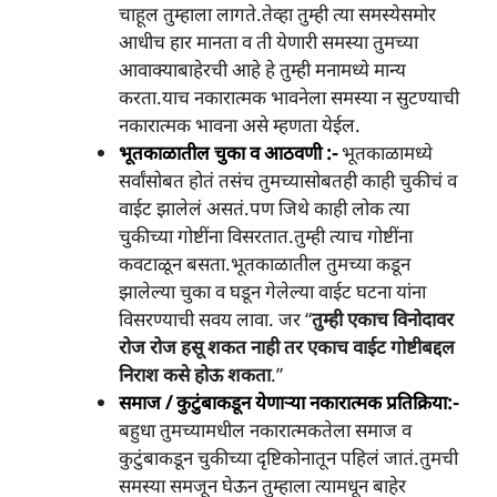
चाहूल तुम्हाला लागते.तेव्हा तुम्ही त्या समस्येसमोर
आधीच हार मानता व ती येणारी समस्या तुमच्या
आवाक्याबाहेरची आहे हे तुम्ही मनामध्ये मान्य
करता.याच नकारात्मक भावनेला समस्या न सुटण्याची
नकारात्मक भावना असे म्हणता येईल.
भूतकाळातील चुका व आठवणी :-
भूतकाळामध्ये
सर्वांसोबत होतं तसंच तुमच्यासोबतही काही चुकीचं व
वाईट झालेलं असतं.
पण जिथे काही लोक त्या
चुकीच्या गोष्टींना विसरतात.तुम्ही त्याच गोष्टींना
कवटाळून बसता.भूतकाळातील तुमच्या कडून
झालेल्या चुका व घडून गेलेल्या वाईट घटना यांना
विसरण्याची सवय लावा. जर “
तुम्ही एकाच विनोदावर
रोज रोज हसू शकत
नाही
तर एकाच वाईट गोष्टीबद्दल
निराश कसे होऊ शकता
.”
समाज / कुटुंबाकडून येणाऱ्या नकारात्मक प्रतिक्रिया:-
बहुधा तुमच्यामधील नकारात्मकतेला समाज व
कुटुंबाकडून चुकीच्या दृष्टिकोनातून पहिलं जातं.तुमची
समस्या समजून घेऊन तुम्हाला त्यामधून बाहेर