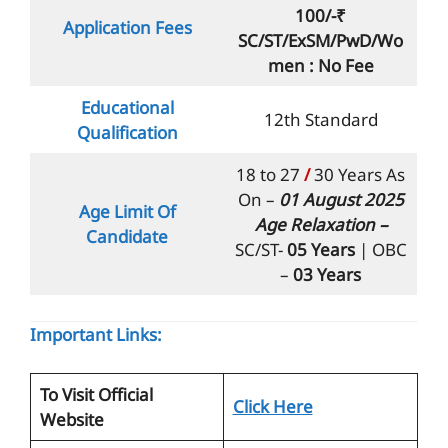
100/-₹
Application Fees
SC/ST/ExSM/PwD/Wo
men :
No Fee
Educational
12th Standard
Qualification
18 to 27
/
30 Years As
On –
01 August 2025
Age Limit Of
Age Relaxation –
Candidate
SC/ST-
05 Years
| OBC
–
03 Years
Important Links:
To Visit Official
Click Here
Website