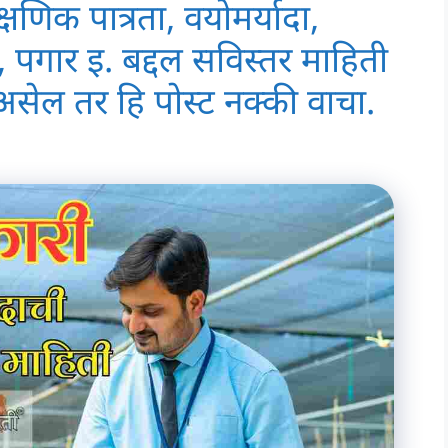
षणिक पात्रता, वयोमर्यादा,
ी, पगार इ. बद्दल सविस्तर माहिती
 असेल तर हि पोस्ट नक्की वाचा.