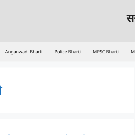
सर
Anganwadi Bharti
Police Bharti
MPSC Bharti
M
ी