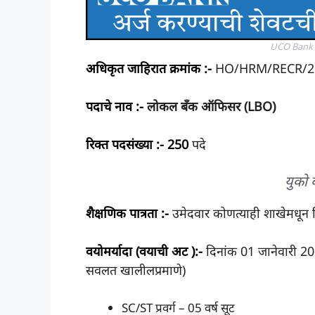
UCO Bank 
अधिकृत जाहिरात क्रमांक :-
HO/HRM/RECR/2
पदाचे नाव :-
लोकल बँक ऑफिसर (LBO)
रिक्त पदसंख्या :-
250
पदे
युको 
शैक्षणिक पात्रता :-
उमेदवार कोणत्याही शाखेमधू
वयोमर्यादा (वयाची अट ):-
दिनांक 01 जानेवारी 2025
सवलत खालीलप्रमाणे)
SC/ST प्रवर्ग – 05 वर्ष सूट