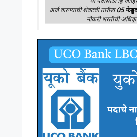
“
या पदांसाठी हि जाहि
अर्ज करण्याची शेवटची तारीख
05 फेब्र
नोकरी भरतीची अधिकृत