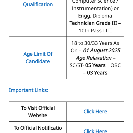
Computer Science /
Qualification
Instrumentation) or
Engg. Diploma
Technician Grade III –
10th Pass । ITI
18 to 30/33 Years As
On –
01 August 2025
Age Limit Of
Age Relaxation –
Candidate
SC/ST-
05 Years
| OBC
–
03 Years
Important Links:
To Visit Official
Click Here
Website
To Official Notificatio
Click Here