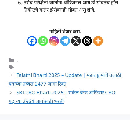
तसेच परीक्षेला जातांना ओरिजनल आय डी सोबतच हॉल
तिकीटचे कलर झेरॉक्सही सोबत असू द्यावे.
माहिती शेअर करा.
Categories
,
Tags
Talathi Bharti 2025 – Update | महाराष्ट्रामध्ये तलाठी
पदाच्या तब्बल 2477 जागा रिक्त
SBI CBO Bharti 2025 | सर्कल बेस्ड ऑफिसर CBO
पदाच्या 2964 जागांसाठी भरती