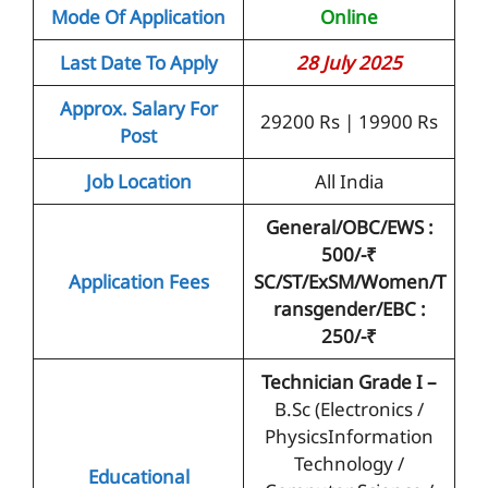
Mode Of Application
Online
Last Date To Apply
28 July 2025
Approx. Salary For
29200 Rs | 19900 Rs
Post
Job Location
All India
General/OBC/EWS :
500/-₹
Application Fees
SC/ST/ExSM/Women/T
ransgender/EBC :
250/-₹
Technician Grade I –
B.Sc (Electronics /
PhysicsInformation
Technology /
Educational