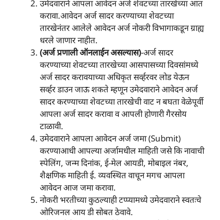
उमेदवाराने आपला आवेदन अर्ज शेवटच्या तारखेच्या आत
करावा.आवेदन अर्ज सादर करण्याच्या शेवटच्या
तारखेनंतर आलेले आवेदन अर्ज नोकरी विभागाकडून ग्राह्य
धरले जाणार नाहीत.
(अर्ज प्रणाली ऑनलाईन असल्यास)
-अर्ज सादर
करण्याच्या शेवटच्या तारखेच्या आसपासच्या दिवसांमध्ये
अर्ज सादर करावयाच्या अधिकृत सर्व्हरवर लोड येऊन
सर्व्हर डाउन जाऊ शकते म्हणून उमेदवाराने आवेदन अर्ज
सादर करण्याच्या शेवटच्या तारखेची वाट न बघता वेळेपूर्वी
आपला अर्ज सादर करावा व आपली होणारी गैरसोय
टाळावी.
उमेदवाराने आपला आवेदन अर्ज जमा (Submit)
करण्याआधी आपल्या अर्जामधील माहिती जसे कि नावाची
स्पेलिंग, जन्म दिनांक, ई-मेल आयडी, मोबाइल नंबर,
शैक्षणिक माहिती ई. व्यवस्थित वाचून मगच आपला
आवेदन आज जमा करावा.
नोकरी भरतीच्या कुठल्याही टप्प्यामध्ये उमेदवाराने स्वतःचे
ओरिजनल आय डी सोबत ठेवावे.