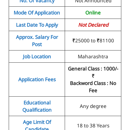
No. Of Vacancy
Not Announced
Mode Of Application
Online
Last Date To Apply
Not Declared
Approx. Salary For
₹
25000 to
₹
81100
Post
Job Location
Maharashtra
General Class : 1000/-
₹
Application Fees
Backword Class :
No
Fee
Educational
Any degree
Qualification
Age Limit Of
18 to 38 Years
Candidate