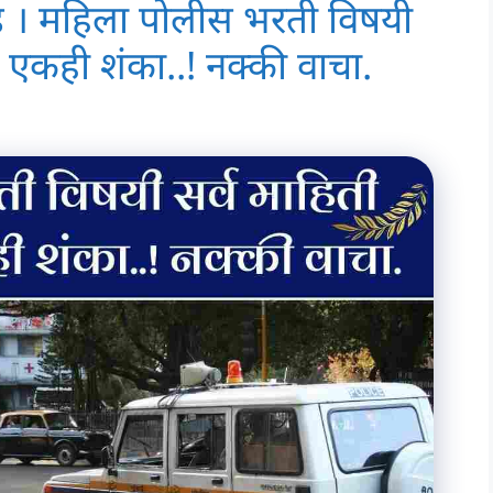
ंड । महिला पोलीस भरती विषयी
र एकही शंका..! नक्की वाचा.