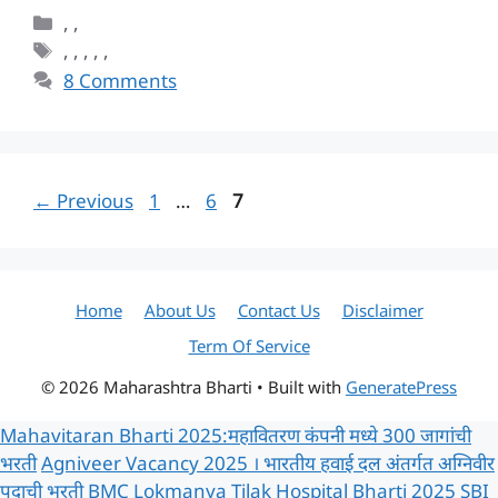
Categories
,
,
Tags
,
,
,
,
,
8 Comments
Page
Page
Page
←
Previous
1
…
6
7
Home
About Us
Contact Us
Disclaimer
Term Of Service
© 2026 Maharashtra Bharti
• Built with
GeneratePress
Mahavitaran Bharti 2025:महावितरण कंपनी मध्ये 300 जागांची
भरती
Agniveer Vacancy 2025 । भारतीय हवाई दल अंतर्गत अग्निवीर
पदाची भरती
BMC Lokmanya Tilak Hospital Bharti 2025
SBI